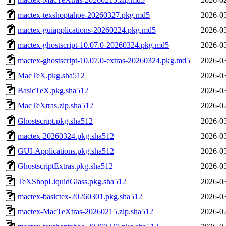
mactex-texshoptahoe-20260327.pkg.md5
2026-03
mactex-guiapplications-20260224.pkg.md5
2026-03
mactex-ghostscript-10.07.0-20260324.pkg.md5
2026-03
mactex-ghostscript-10.07.0-extras-20260324.pkg.md5
2026-03
MacTeX.pkg.sha512
2026-03
BasicTeX.pkg.sha512
2026-03
MacTeXtras.zip.sha512
2026-02
Ghostscript.pkg.sha512
2026-03
mactex-20260324.pkg.sha512
2026-03
GUI-Applications.pkg.sha512
2026-03
GhostscriptExtras.pkg.sha512
2026-03
TeXShopLiquidGlass.pkg.sha512
2026-03
mactex-basictex-20260301.pkg.sha512
2026-03
mactex-MacTeXtras-20260215.zip.sha512
2026-02