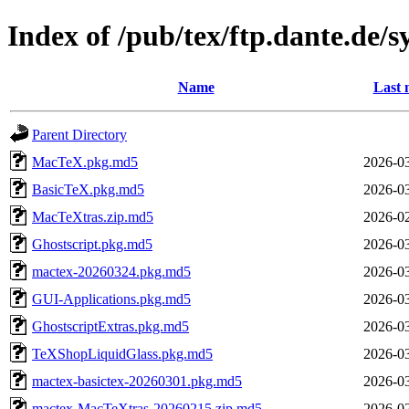
Index of /pub/tex/ftp.dante.de/
Name
Last 
Parent Directory
MacTeX.pkg.md5
2026-03
BasicTeX.pkg.md5
2026-03
MacTeXtras.zip.md5
2026-02
Ghostscript.pkg.md5
2026-03
mactex-20260324.pkg.md5
2026-03
GUI-Applications.pkg.md5
2026-03
GhostscriptExtras.pkg.md5
2026-03
TeXShopLiquidGlass.pkg.md5
2026-03
mactex-basictex-20260301.pkg.md5
2026-03
mactex-MacTeXtras-20260215.zip.md5
2026-02