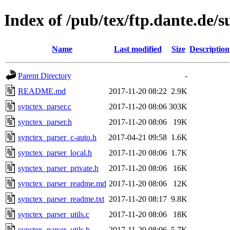
Index of /pub/tex/ftp.dante.de/
Name
Last modified
Size
Description
Parent Directory
-
README.md
2017-11-20 08:22
2.9K
synctex_parser.c
2017-11-20 08:06
303K
synctex_parser.h
2017-11-20 08:06
19K
synctex_parser_c-auto.h
2017-04-21 09:58
1.6K
synctex_parser_local.h
2017-11-20 08:06
1.7K
synctex_parser_private.h
2017-11-20 08:06
16K
synctex_parser_readme.md
2017-11-20 08:06
12K
synctex_parser_readme.txt
2017-11-20 08:17
9.8K
synctex_parser_utils.c
2017-11-20 08:06
18K
synctex_parser_utils.h
2017-11-20 08:06
5.7K