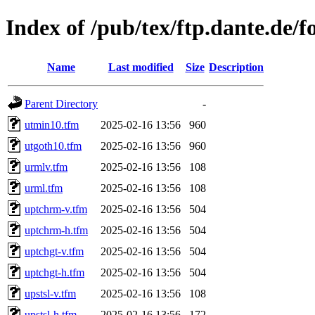
Index of /pub/tex/ftp.dante.de/f
Name
Last modified
Size
Description
Parent Directory
-
utmin10.tfm
2025-02-16 13:56
960
utgoth10.tfm
2025-02-16 13:56
960
urmlv.tfm
2025-02-16 13:56
108
urml.tfm
2025-02-16 13:56
108
uptchrm-v.tfm
2025-02-16 13:56
504
uptchrm-h.tfm
2025-02-16 13:56
504
uptchgt-v.tfm
2025-02-16 13:56
504
uptchgt-h.tfm
2025-02-16 13:56
504
upstsl-v.tfm
2025-02-16 13:56
108
upstsl-h.tfm
2025-02-16 13:56
172